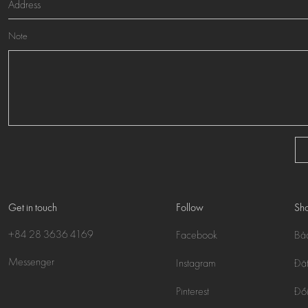
Note
Get in touch
Follow
Sho
+84 28 3636 4169
Facebook
Bả
Messenger
Instagram
Đặt
Pinterest
Đổi