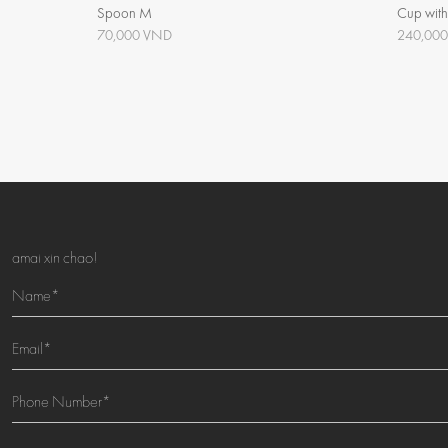
Spoon M
Cup wit
70,000 VND
240,00
amai xin chao!