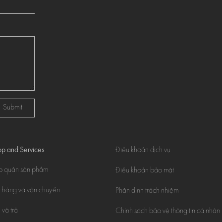
Submit
p and Services
Điều khoản dịch vụ
o quản sản phẩm
Điều khoản bảo mật
 hàng và vận chuyển
Phân định trách nhiệm
 và trả
Chính sách bảo vệ thông tin cá nhân