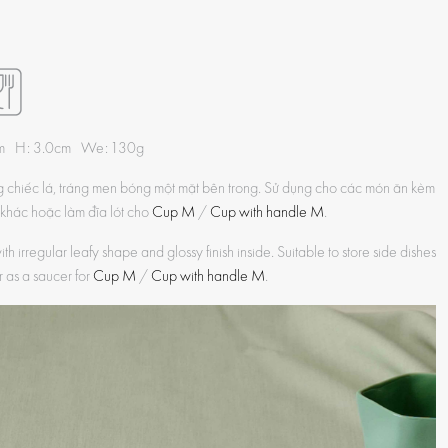
cm H: 3.0cm We: 130g
g chiếc lá, tráng men bóng một mặt bên trong. Sử dụng cho các món ăn kèm
khác hoặc làm đĩa lót cho
Cup M
/
Cup with handle M
.
h irregular leafy shape and glossy finish inside. Suitable to store side dishes
r as a saucer for
Cup M
/
Cup with handle M
.