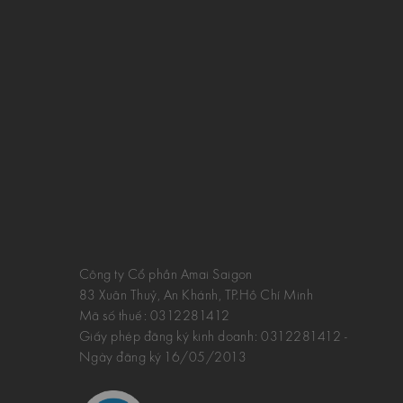
Công ty Cổ phần Amai Saigon
83 Xuân Thuỷ, An Khánh, TP.Hồ Chí Minh
Mã số thuế:
0312281412
Giấy phép đăng ký kinh doanh: 0312281412 -
Ngày đăng ký 16/05/2013