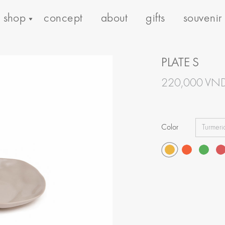
shop
concept
about
gifts
souvenir
PLATE S
220,000 VN
Color