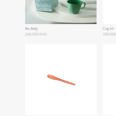
the daily
Cup M - 
240,000 VND
200,00