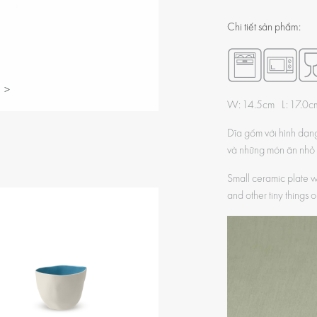
Chi tiết sản phẩm:
>
W: 14.5cm L: 17.0
Dĩa gốm với hình dạn
và những món ăn nhỏ 
Small ceramic plate wit
and other tiny things o