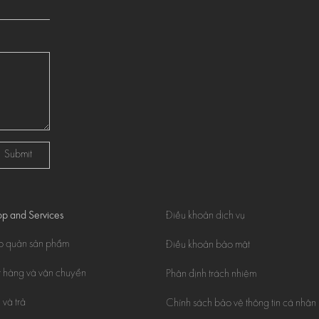
Submit
p and Services
Điều khoản dịch vụ
o quản sản phẩm
Điều khoản bảo mật
 hàng và vận chuyển
Phân định trách nhiệm
 và trả
Chính sách bảo vệ thông tin cá nhân