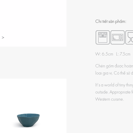
Chi tiết sản phẩm:
>
W: 6.5cm L: 7.5cm
Chén gốm được hoàn t
loại gia vị. Có thể s
It’s a world of tiny th
outside. Appropriate f
Western cuisine.