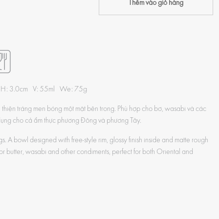
Thêm vào giỏ hàng
 H: 3.0cm V: 55ml We: 75g
hiện tráng men bóng một mặt bên trong. Phù hợp cho bơ, wasabi và các
ử dụng cho cả ẩm thực phương Đông và phương Tây.
ings. A bowl designed with free-style rim, glossy finish inside and matte rough
or butter, wasabi and other condiments, perfect for both Oriental and