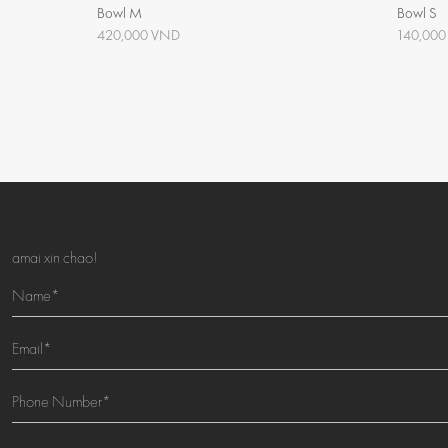
Bowl M
Bowl S
420,000 VND
140,00
amai xin chao!