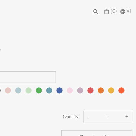
(0)
VI
D
Quantity:
-
+