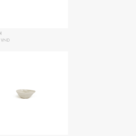
l
0 VND