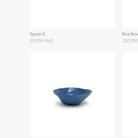
Spoon S
Rice Bow
50,000 VND
220,00