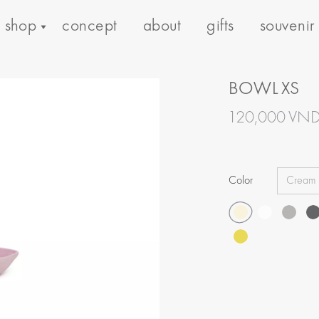
shop
concept
about
gifts
souvenir
BOWL XS
120,000 VN
Color