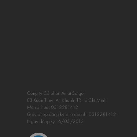
Công ty Cổ phần Amai Saigon
83 Xuân Thuỷ, An Khánh, TP.Hồ Chí Minh
Mã số thuế:
0312281412
Giấy phép đăng ký kinh doanh: 0312281412 -
Ngày đăng ký 16/05/2013