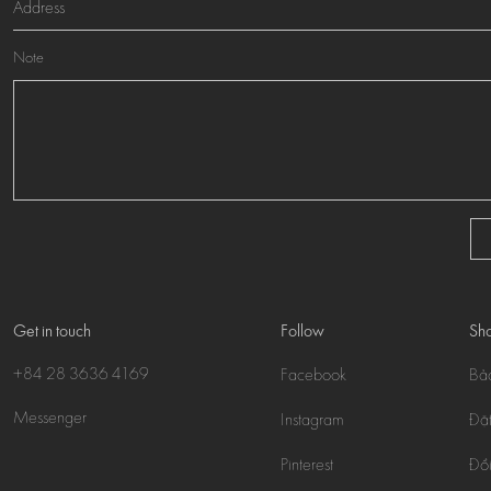
Note
Get in touch
Follow
Sho
+84 28 3636 4169
Facebook
Bả
Messenger
Instagram
Đặt
Pinterest
Đổi