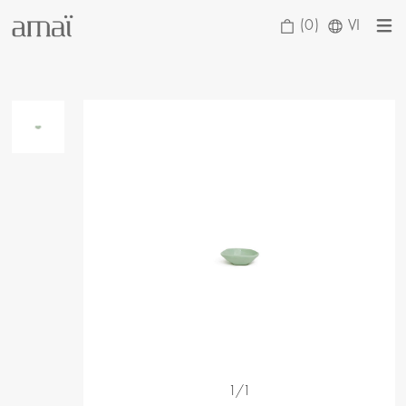
(0)
VI
1/1