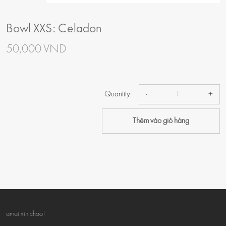
Bowl XXS: Celadon
50,000 VND
Quantity:
-
+
Thêm vào giỏ hàng
amai xin chao!