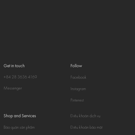
Get in touch
Follow
+84 28 3636 4169
Facebook
Messenger
Instagram
Pinterest
Shop and Services
Điều khoản dịch vụ
Bảo quản sản phẩm
Điều khoản bảo mật