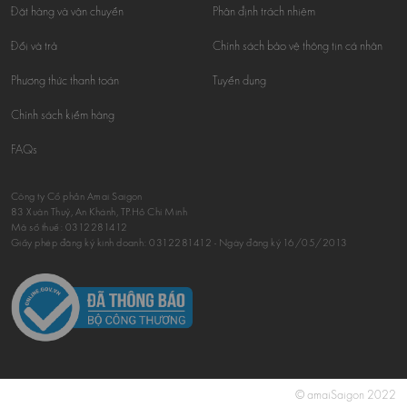
Đặt hàng và vận chuyển
Phân định trách nhiệm
Đổi và trả
Chính sách bảo vệ thông tin cá nhân
Phương thức thanh toán
Tuyển dụng
Chính sách kiểm hàng
FAQs
Công ty Cổ phần Amai Saigon
83 Xuân Thuỷ, An Khánh, TP.Hồ Chí Minh
Mã số thuế:
0312281412
Giấy phép đăng ký kinh doanh: 0312281412 - Ngày đăng ký 16/05/2013
© amaiSaigon 2022