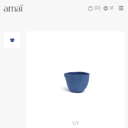
(0)
VI
1/1