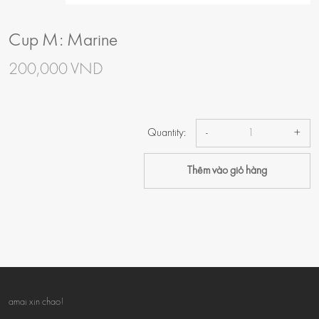
Cup M: Marine
200,000 VND
Quantity:
-
+
Thêm vào giỏ hàng
amai xin chao!