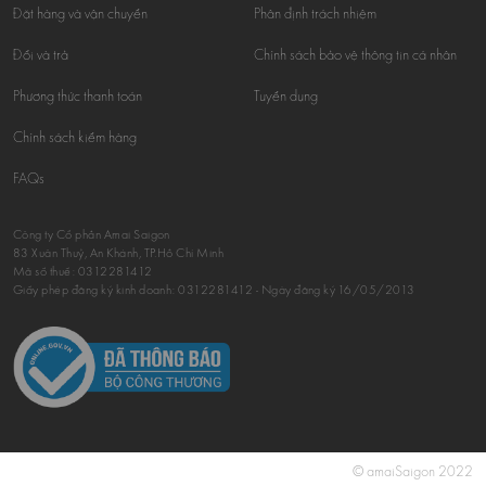
Đặt hàng và vận chuyển
Phân định trách nhiệm
Đổi và trả
Chính sách bảo vệ thông tin cá nhân
Phương thức thanh toán
Tuyển dụng
Chính sách kiểm hàng
FAQs
Công ty Cổ phần Amai Saigon
83 Xuân Thuỷ, An Khánh, TP.Hồ Chí Minh
Mã số thuế:
0312281412
Giấy phép đăng ký kinh doanh: 0312281412 - Ngày đăng ký 16/05/2013
© amaiSaigon 2022