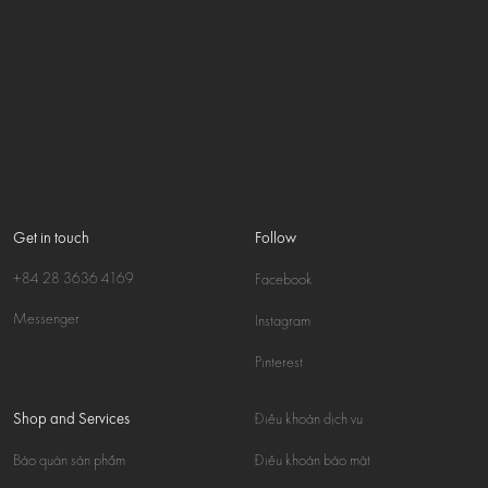
Get in touch
Follow
+84 28 3636 4169
Facebook
Messenger
Instagram
Pinterest
Shop and Services
Điều khoản dịch vụ
Bảo quản sản phẩm
Điều khoản bảo mật