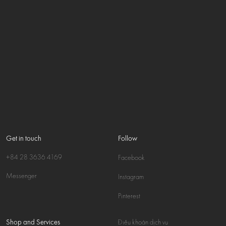
Get in touch
Follow
+84 28 3636 4169
Facebook
Messenger
Instagram
Pinterest
Shop and Services
Điều khoản dịch vụ