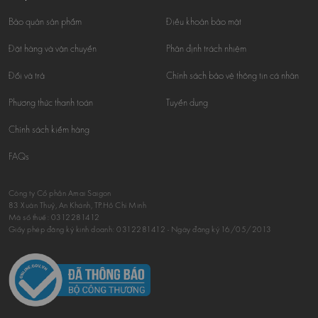
Bảo quản sản phẩm
Điều khoản bảo mật
Đặt hàng và vận chuyển
Phân định trách nhiệm
Đổi và trả
Chính sách bảo vệ thông tin cá nhân
Phương thức thanh toán
Tuyển dụng
Chính sách kiểm hàng
FAQs
Công ty Cổ phần Amai Saigon
83 Xuân Thuỷ, An Khánh, TP.Hồ Chí Minh
Mã số thuế:
0312281412
Giấy phép đăng ký kinh doanh: 0312281412 - Ngày đăng ký 16/05/2013