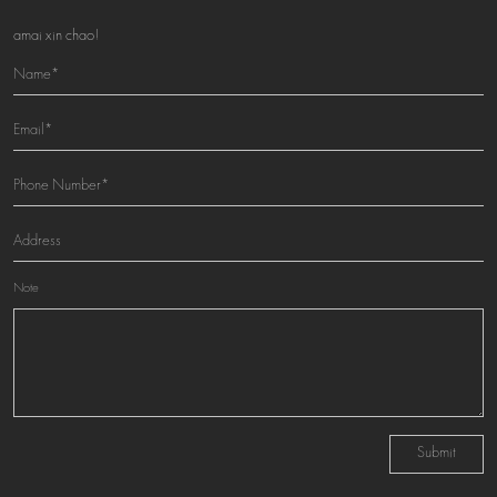
amai xin chao!
Note
Submit