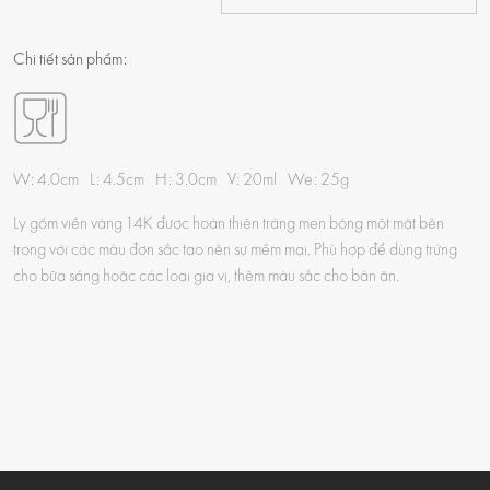
Chi tiết sản phẩm:
W: 4.0cm L: 4.5cm H: 3.0cm V: 20ml We: 25g
Ly gốm viền vàng 14K được hoàn thiện tráng men bóng một mặt bên
trong với các màu đơn sắc tạo nên sự mềm mại. Phù hợp để dùng trứng
cho bữa sáng hoặc các loại gia vị, thêm màu sắc cho bàn ăn.