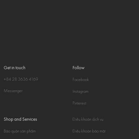
Get in touch
Follow
+84 28 3636 4169
Facebook
Messenger
Instagram
Pinterest
Shop and Services
Điều khoản dịch vụ
Bảo quản sản phẩm
Điều khoản bảo mật