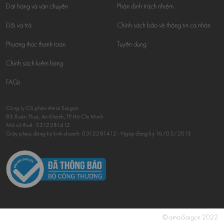
Đặt hàng và vận chuyển
Phân định trách nhiệm
Đổi và trả
Chính sách bảo vệ thông tin cá nhân
Phương thức thanh toán
Tuyển dụng
Chính sách kiểm hàng
FAQs
Công ty Cổ phần Amai Saigon
83 Xuân Thuỷ, An Khánh, TP.Hồ Chí Minh
Mã số thuế:
0312281412
Giấy phép đăng ký kinh doanh: 0312281412 - Ngày đăng ký 16/05/2013
© amaiSaigon 2022