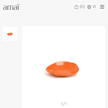
(0)
VI
1/1