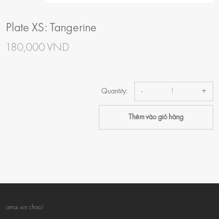
Plate XS: Tangerine
180,000 VND
Quantity:
-
+
Thêm vào giỏ hàng
amai xin chao!