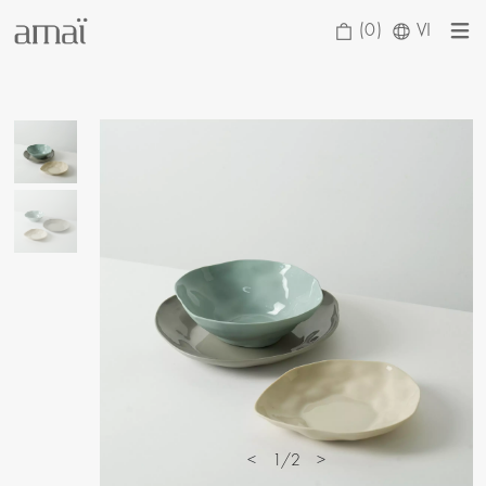
(0)
VI
<
1/2
>