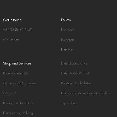
Get in touch
Follow
+84 28 3636 4169
Facebook
Messenger
Instagram
Pinterest
Shop and Services
Điều khoản dịch vụ
Bảo quản sản phẩm
Điều khoản bảo mật
Đặt hàng và vận chuyển
Phân định trách nhiệm
Đổi và trả
Chính sách bảo vệ thông tin cá nhân
Phương thức thanh toán
Tuyển dụng
Chính sách kiểm hàng