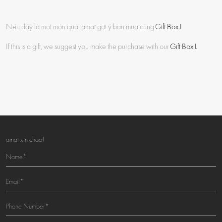
Nếu đây là một món quà, amaï gợi ý bạn mua cùng
Gift Box L
If this is a gift, we suggest you make the purchase with our
Gift Box L
amai xin chao!