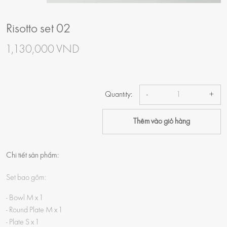
Risotto set 02
1,130,000 VND
Quantity:
-
+
Thêm vào giỏ hàng
Chi tiết sản phẩm:
Set bao gồm:
- Bowl M x 1
- Round Plate M x 1
- Plate S x 1