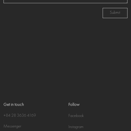
Submit
Get in touch
Follow
+84 28 3636 4169
Facebook
Messenger
Instagram