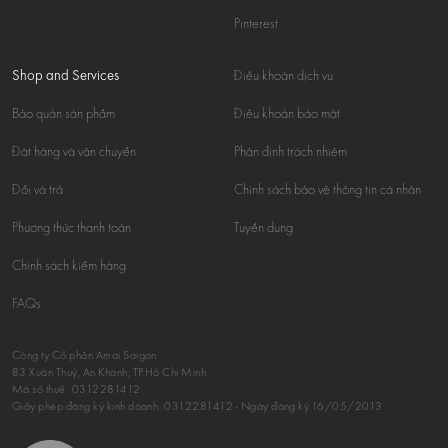
Pinterest
Shop and Services
Điều khoản dịch vụ
Bảo quản sản phẩm
Điều khoản bảo mật
Đặt hàng và vận chuyển
Phân định trách nhiệm
Đổi và trả
Chính sách bảo vệ thông tin cá nhân
Phương thức thanh toán
Tuyển dụng
Chính sách kiểm hàng
FAQs
Công ty Cổ phần Amai Saigon
83 Xuân Thuỷ, An Khánh, TP.Hồ Chí Minh
Mã số thuế:
0312281412
Giấy phép đăng ký kinh doanh: 0312281412 - Ngày đăng ký 16/05/2013