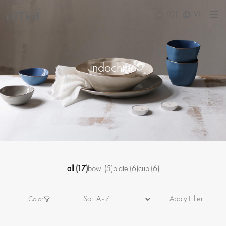
(0)
VI
indochine
all
(17)
bowl
(5)
plate
(6)
cup
(6)
Apply Filter
Color